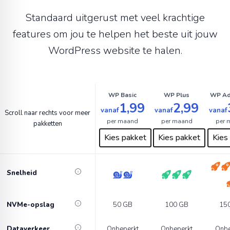
Standaard uitgerust met veel krachtige
features om jou te helpen het beste uit jouw
WordPress website te halen.
WP Basic
WP Plus
WP Ad
1,99
2,99
vanaf
vanaf
vanaf
Scroll naar rechts voor meer
per maand
per maand
per 
pakketten
Kies pakket
Kies pakket
Kies
Snelheid
NVMe-opslag
50 GB
100 GB
15
Dataverkeer
Onbeperkt
Onbeperkt
Onbe