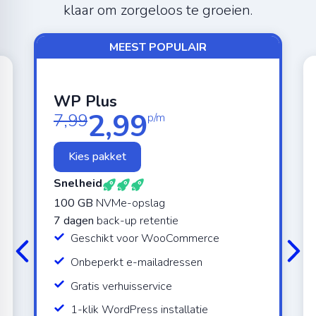
klaar om zorgeloos te groeien.
MEEST POPULAIR
WP Plus
2,99
7,99
p/m
Kies pakket
Snelheid
100 GB
NVMe-opslag
7 dagen
back-up retentie
Geschikt voor WooCommerce
Onbeperkt e-mailadressen
Gratis verhuisservice
1-klik WordPress installatie