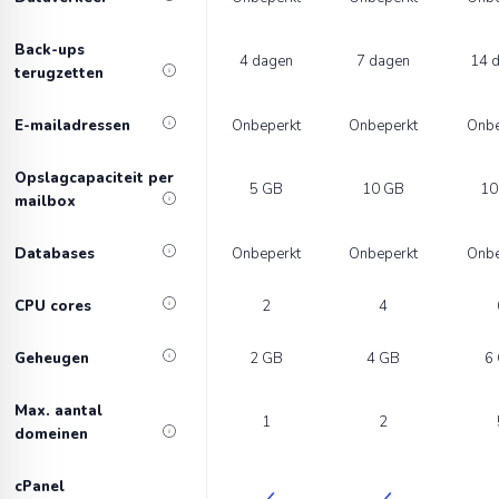
Back-ups
4 dagen
7 dagen
14 
terugzetten
E-mailadressen
Onbeperkt
Onbeperkt
Onbe
Opslagcapaciteit per
5 GB
10 GB
10
mailbox
Databases
Onbeperkt
Onbeperkt
Onbe
CPU cores
2
4
Geheugen
2 GB
4 GB
6
Max. aantal
1
2
domeinen
cPanel