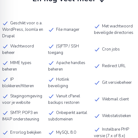
Geschikt voor o.a.
Met wachtwoord
WordPress, Joomla en
File manager
beveiligde directories
Drupal
Wachtwoord
(S)FTP / SSH
Cron jobs
beheer
toegang
MIME types
Apache handles
Redirect URL
beheren
beheren
IP
Hotlink
Git versiebeheer
blokkeren/filteren
beveiliging
Stagingomgeving
Vanuit cPanel
Webmail client
voor je website
backups restoren
SMTP, POP3 en
Onbeperkt aantal
Webstatistieken
IMAP ondersteuning
subdomeinen
Instelbare PHP
Errorlog bekijken
MySQL 8.0
versie (7.x of 8.x)