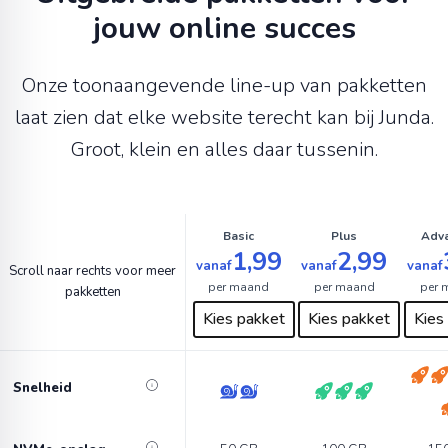
jouw online succes
Onze toonaangevende line-up van pakketten
laat zien dat elke website terecht kan bij Junda.
Groot, klein en alles daar tussenin.
Basic
Plus
Adv
1,99
2,99
vanaf
vanaf
vanaf
Scroll naar rechts voor meer
per maand
per maand
per 
pakketten
Kies pakket
Kies pakket
Kies
Snelheid