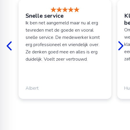
Snelle service
Kl
be
Ik ben net aangemeld maar nu al erg
Om
tevreden met de goede en vooral
we
snelle service. De medewerker komt
kl
erg professioneel en vriendelijk over.
ee
Ze denken goed mee en alles is erg
za
duidelijk. Voelt zeer vertrouwd.
Albert
Hu