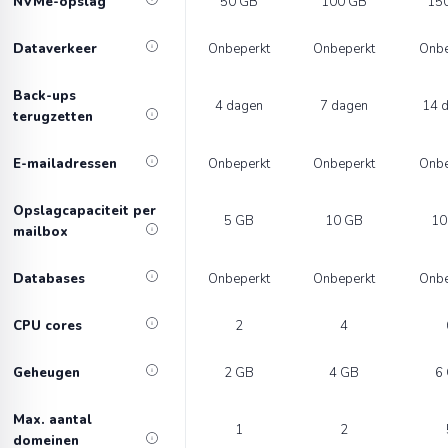
NVMe-opslag
50 GB
100 GB
15
Dataverkeer
Onbeperkt
Onbeperkt
Onbe
Back-ups
4 dagen
7 dagen
14 
terugzetten
E-mailadressen
Onbeperkt
Onbeperkt
Onbe
Opslagcapaciteit per
5 GB
10 GB
10
mailbox
Databases
Onbeperkt
Onbeperkt
Onbe
CPU cores
2
4
Geheugen
2 GB
4 GB
6
Max. aantal
1
2
domeinen