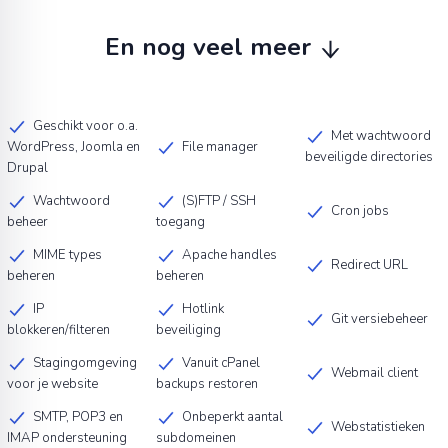
En nog veel meer
Geschikt voor o.a.
Met wachtwoord
WordPress, Joomla en
File manager
beveiligde directories
Drupal
Wachtwoord
(S)FTP / SSH
Cron jobs
beheer
toegang
MIME types
Apache handles
Redirect URL
beheren
beheren
IP
Hotlink
Git versiebeheer
blokkeren/filteren
beveiliging
Stagingomgeving
Vanuit cPanel
Webmail client
voor je website
backups restoren
SMTP, POP3 en
Onbeperkt aantal
Webstatistieken
IMAP ondersteuning
subdomeinen