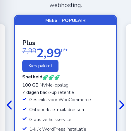
webhosting.
MEEST POPULAIR
Plus
2,99
7,99
p/m
Kies pakket
Snelheid
100 GB
NVMe-opslag
7 dagen
back-up retentie
Geschikt voor WooCommerce
Onbeperkt e-mailadressen
Gratis verhuisservice
1-klik WordPress installatie